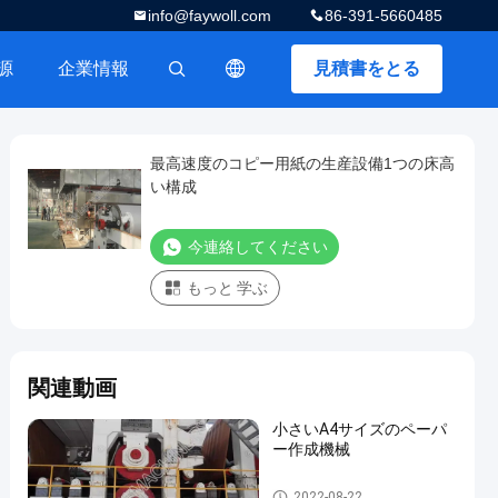
info@faywoll.com
86-391-5660485
源
企業情報
見積書をとる
描述
最高速度のコピー用紙の生産設備1つの床高
い構成
今連絡してください
もっと 学ぶ
関連動画
小さいA4サイズのペーパ
ー作成機械
機械を作るコピー用紙
2022-08-22