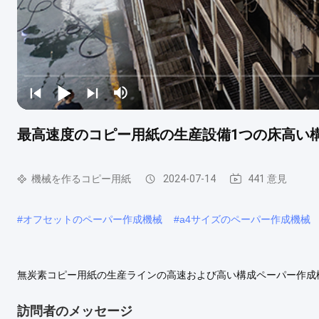
最高速度のコピー用紙の生産設備1つの床高い
機械を作るコピー用紙
2024-07-14
441 意見
#
オフセットのペーパー作成機械
#
a4サイズのペーパー作成機械
無炭素コピー用紙の生産ラインの高速および高い構成ペーパー作成機
た程度 1 ワイヤー セクション ≥22% 2 出版物セクション ≥45% 3
コピー用紙の生産ラインは私達の顧客の条件に従って特に設計されて
訪問者のメッセージ
る