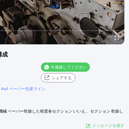
構成
今連絡してください
シェアする
#
a4 ペーパー生産ライン
械 ペーパー乾燥した程度各セクション いいえ。 セクション 乾燥し
 より乾燥したセクション ≥92% 4 最終的なペーパー 92% 記述 この無炭素
います。それは中国の有名な製造業者で作られるエア ...
もっと見
メッセージを残す