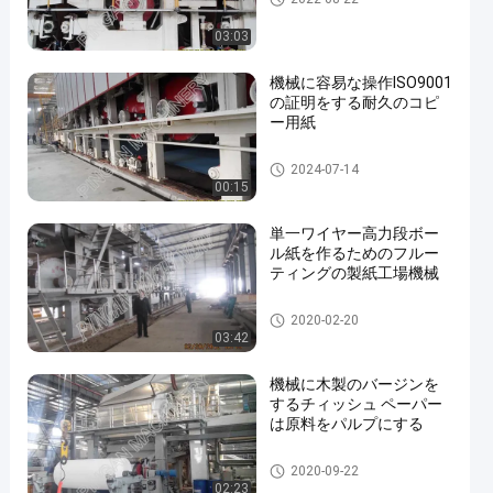
03:03
機械に容易な操作ISO9001
の証明をする耐久のコピ
ー用紙
機械を作るコピー用紙
2024-07-14
00:15
単一ワイヤー高力段ボー
ル紙を作るためのフルー
ティングの製紙工場機械
フルーティングのペーパー マ
2020-02-20
シン
03:42
機械に木製のバージンを
するチィッシュ ペーパー
は原料をパルプにする
機械を作るチィッシュ ペーパ
2020-09-22
ー
02:23