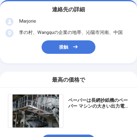
連絡先の詳細
Marjorie
李の村、Wangquの企業の地帯、沁陽市河南、中国
接触
最高の価格で
ペーパーは長網抄紙機のペー
パー マシンの大きい出力電
気ワイヤー テンショナーを
広げます