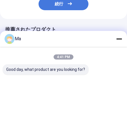
続行
推薦されたプロダクト
Ma
4:41 PM
Good day, what product are you looking for?
機械に容易な操作
最高速度のコピー用紙
小さいA4サイ
ISO9001の証明をする
の生産設備1つの床高
パー作成機械
耐久のコピー用紙
い構成
ベストプライス
ベストプライス
ベストプラ
Desktop Site
ホーム
企業情報
お問い合わせ