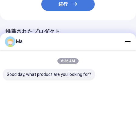
続行
推薦されたプロダクト
Ma
6:36 AM
Good day, what product are you looking for?
テストラインナー 小規
フルーティングのペー
高い等級のフル
模製造機械
パーを作るために二線
ングのペーパー
式3600mmの白書の製
の製紙工場装置
造所の機械類
バージンのパル
ベストプライス
ベストプライス
ベストプラ
Desktop Site
ホーム
企業情報
お問い合わせ